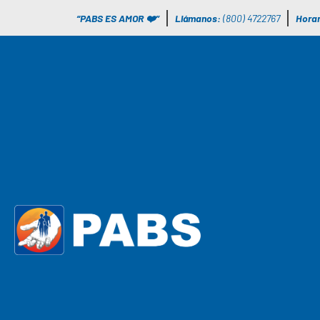
“PABS ES AMOR ❤️”
Llámanos:
(800) 4722767
Horar