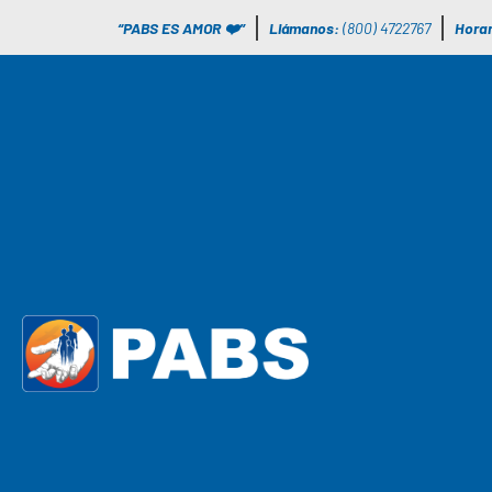
“PABS ES AMOR ❤️”
Llámanos:
(800) 4722767
Horar