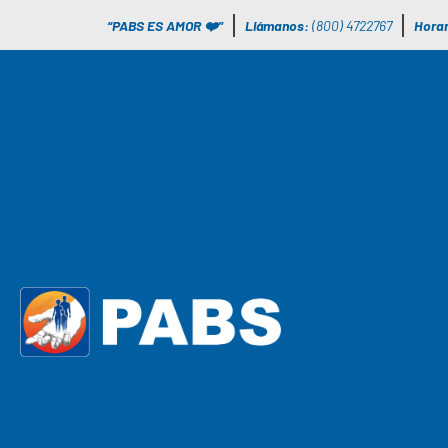
“PABS ES AMOR ❤️”
Llámanos:
(800) 4722767
Horar