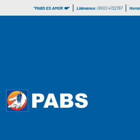
“PABS ES AMOR ❤️”
Llámanos:
(800) 4722767
Horar