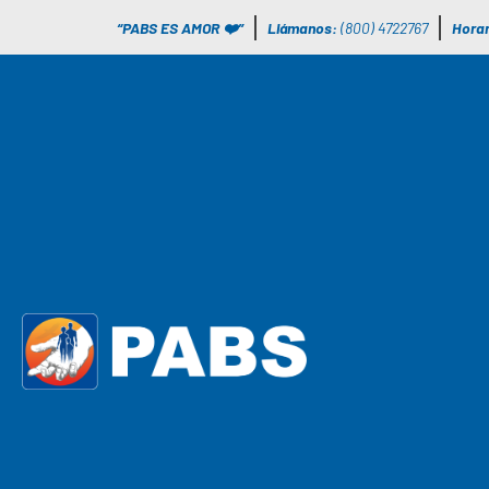
“PABS ES AMOR ❤️”
Llámanos:
(800) 4722767
Horar