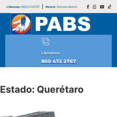
Llámanos:
(800) 4722767
Horario:
Siempre abierto
Llámanos
800 472 2767
Estado:
Querétaro