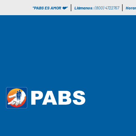
“PABS ES AMOR ❤️”
Llámanos:
(800) 4722767
Horar