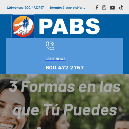
Llámanos:
(800) 4722767
Horario:
Siempre abierto
Llámanos
800 472 2767
3 Formas en las
que Tú Puedes