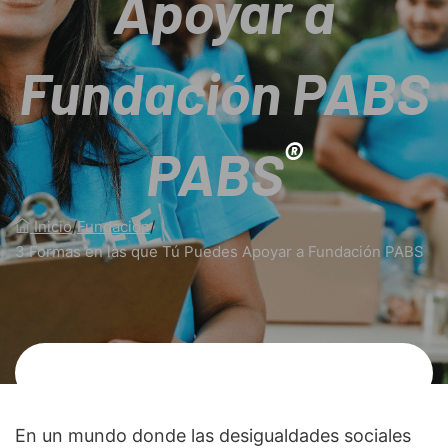
Apoyar a
Fundación PABS
®
PABS
Inicio
/
Fundación
/
3 Formas en las que Tú Puedes Apoyar a Fundación PABS
En un mundo donde las desigualdades sociales