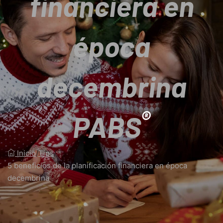
financiera en
época
decembrina
®
PABS
Inicio
/
Tips
/
5 beneficios de la planificación financiera en época
decembrina