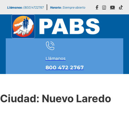
Llámanos:
(800) 4722767
Horario:
Siempre abierto
Llámanos
800 472 2767
Ciudad:
Nuevo Laredo