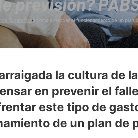
de previsión? PAB
tos Funerarios
/
¿Cómo entender el funcionamiento de un plan d
rraigada la cultura de la
ensar en prevenir el fall
frentar este tipo de gas
onamiento de un plan de p