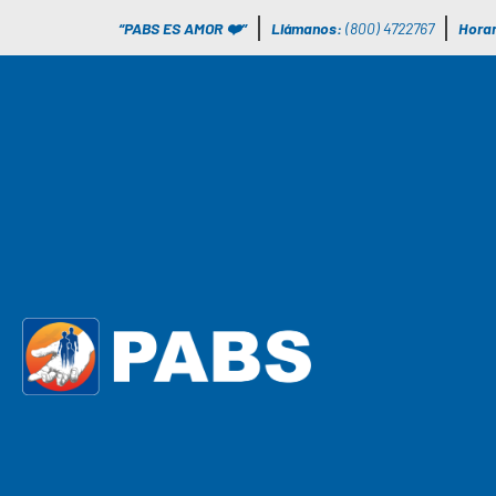
“PABS ES AMOR ❤️”
Llámanos:
(800) 4722767
Horar