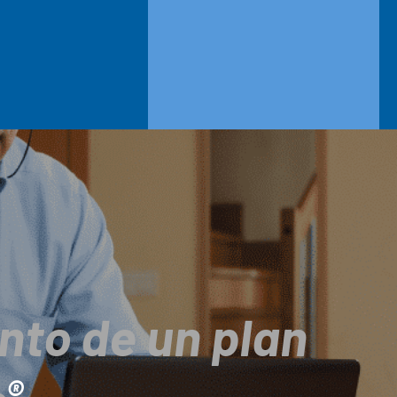
nto de un plan
®