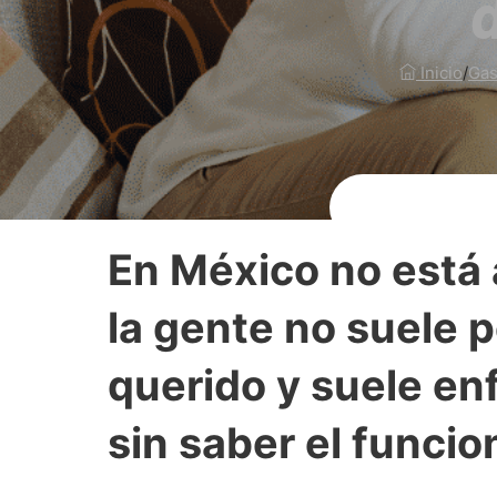
Inicio
/
Gas
En México no está a
la gente no suele p
querido y suele en
sin saber el funci