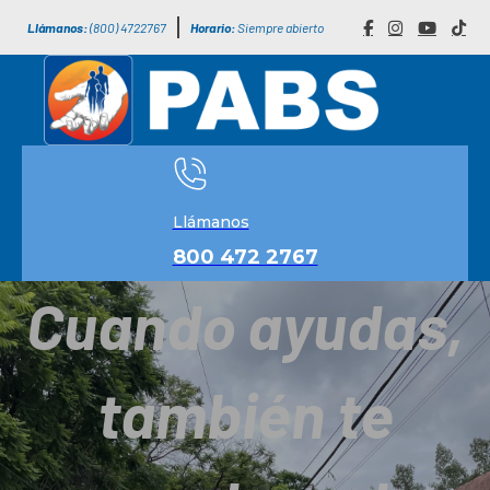
Llámanos:
(800) 4722767
Horario:
Siempre abierto
Llámanos
800 472 2767
Cuando ayudas,
también te