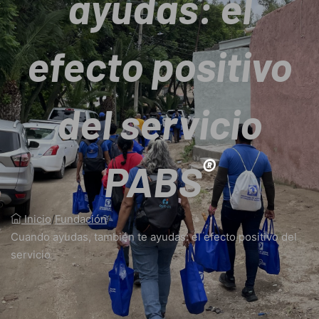
ayudas: el
efecto positivo
del servicio
®
PABS
Inicio
/
Fundación
/
Cuando ayudas, también te ayudas: el efecto positivo del
servicio