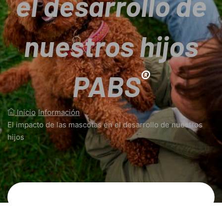
el desarrollo de
nuestros hijos
®
PABS
Inicio
/
Información
/
El impacto de las mascotas en el desarrollo de nuestros
hijos