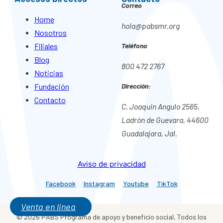
Correo
Home
hola@pabsmr.org
Nosotros
Filiales
Teléfono
Blog
800 472 2767
Noticias
Fundación
Dirección:
Contacto
C. Joaquin Angulo 2565,
Ladrón de Guevara, 44600
Guadalajara, Jal.
Aviso de privacidad
Facebook
Instagram
Youtube
TikTok
Venta en linea
© 2026 PABS Programa de apoyo y beneficio social, Todos los