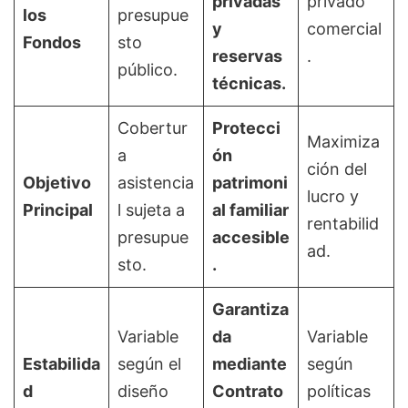
privadas
privado
los
presupue
y
comercial
Fondos
sto
reservas
.
público.
técnicas.
Cobertur
Protecci
Maximiza
a
ón
ción del
Objetivo
asistencia
patrimoni
lucro y
Principal
l sujeta a
al familiar
rentabilid
presupue
accesible
ad.
sto.
.
Garantiza
Variable
da
Variable
Estabilida
según el
mediante
según
d
diseño
Contrato
políticas