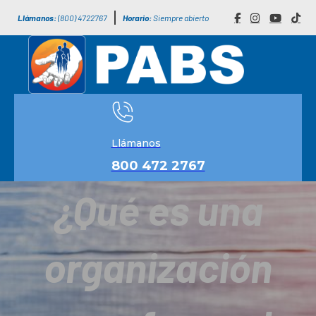
Llámanos:
(800) 4722767
Horario:
Siempre abierto
Llámanos
800 472 2767
¿Qué es una
organización