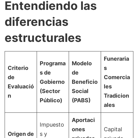
Entendiendo las
diferencias
estructurales
Funeraria
Programa
Modelo
Criterio
s
s de
de
de
Comercia
Gobierno
Beneficio
Evaluació
les
(Sector
Social
n
Tradicion
Público)
(PABS)
ales
Aportaci
Impuesto
ones
Capital
Origen de
s y