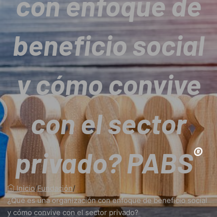
con enfoque de
beneficio social
y cómo convive
con el sector
®
privado? PABS
Inicio
/
Fundación
/
¿Qué es una organización con enfoque de beneficio social
y cómo convive con el sector privado?