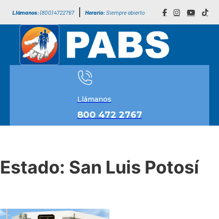
Llámanos:
(800) 4722767
Horario:
Siempre abierto
Llámanos
800 472 2767
Estado:
San Luis Potosí