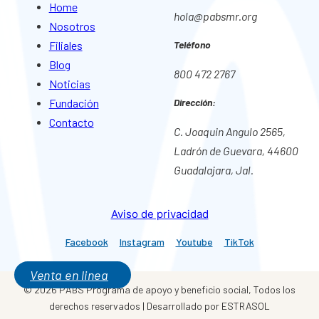
Home
hola@pabsmr.org
Nosotros
Filiales
Teléfono
Blog
800 472 2767
Noticias
Fundación
Dirección:
Contacto
C. Joaquin Angulo 2565,
Ladrón de Guevara, 44600
Guadalajara, Jal.
Aviso de privacidad
Facebook
Instagram
Youtube
TikTok
Venta en linea
© 2026 PABS Programa de apoyo y beneficio social, Todos los
derechos reservados | Desarrollado por ESTRASOL