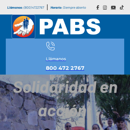
Llámanos:
(800) 4722767
Horario:
Siempre abierto
Llámanos
800 472 2767
Solidaridad en
acción: