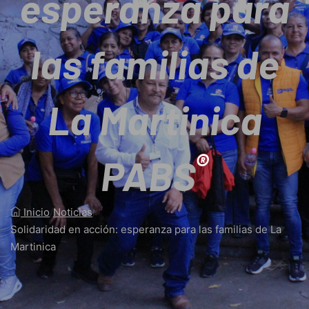
esperanza para
las familias de
La Martinica
®
PABS
Inicio
/
Noticias
/
Solidaridad en acción: esperanza para las familias de La
Martinica