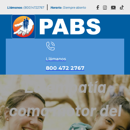
Llámanos:
(800) 4722767
Horario:
Siempre abierto
Llámanos
800 472 2767
La empatía
como motor del