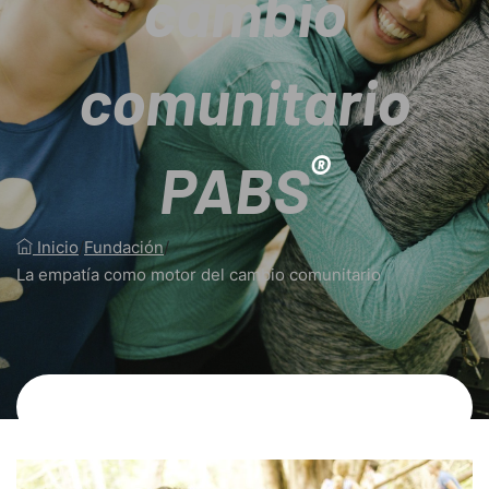
cambio
comunitario
®
PABS
Inicio
/
Fundación
/
La empatía como motor del cambio comunitario