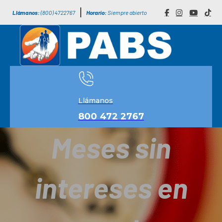
Llámanos:
(800) 4722767
Horario:
Siempre abierto
Llámanos
800 472 2767
Meses sin
intereses en