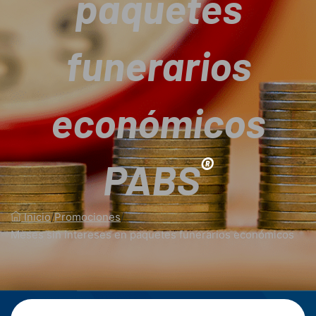
paquetes
funerarios
económicos
®
PABS
Inicio
/
Promociones
/
Meses sin intereses en paquetes funerarios económicos