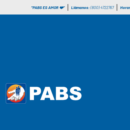
“PABS ES AMOR ❤️”
Llámanos:
(800) 4722767
Horar