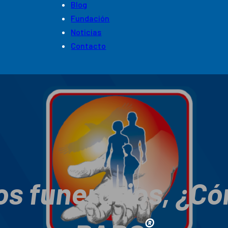
Blog
Fundación
Noticias
Contacto
os funerarios, ¿Có
®