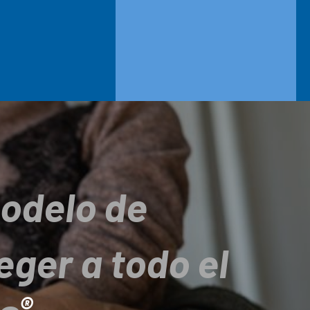
modelo de
eger a todo el
®