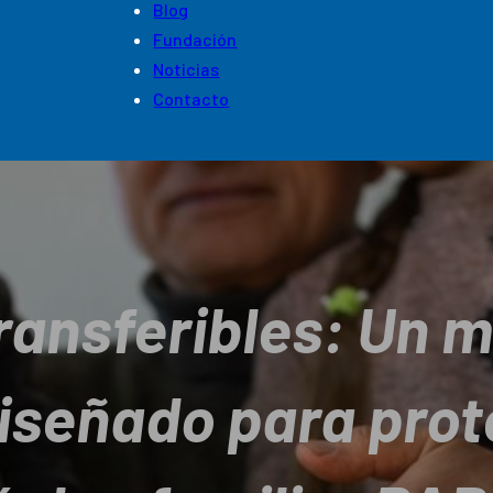
Blog
Fundación
Noticias
Contacto
ransferibles: Un 
iseñado para prot