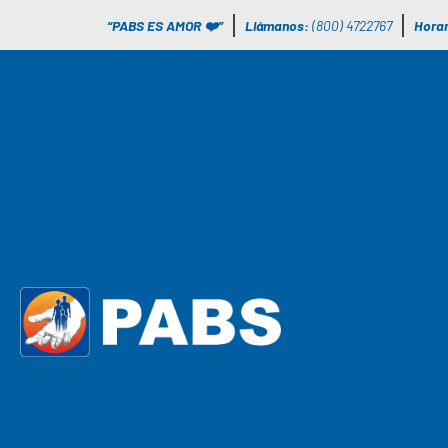
“PABS ES AMOR ❤️”
Llámanos:
(800) 4722767
Horar