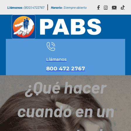
Llámanos:
(800) 4722767
Horario:
Siempre abierto
Llámanos
800 472 2767
¿Qué hacer
cuando en un