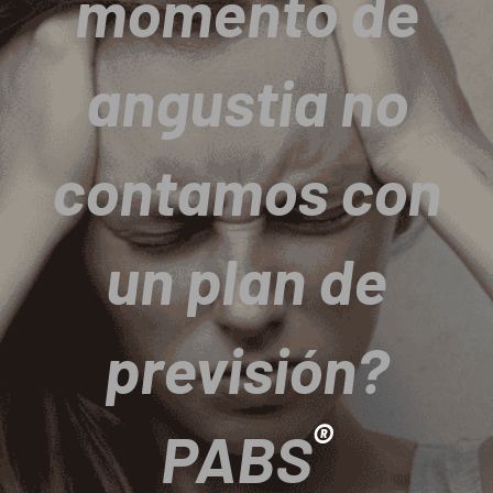
momento de
angustia no
contamos con
un plan de
previsión?
®
PABS