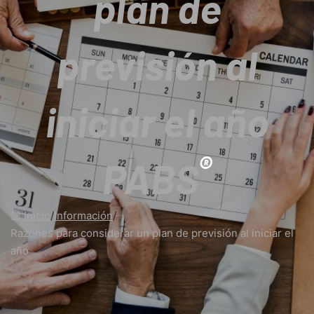
plan de
previsión al
iniciar el año
®
PABS
Inicio
/
Información
/
Razones para considerar un plan de previsión al iniciar el
año