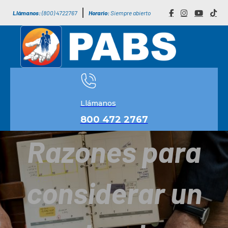
Llámanos:
(800) 4722767
Horario:
Siempre abierto
Llámanos
800 472 2767
Razones para
considerar un