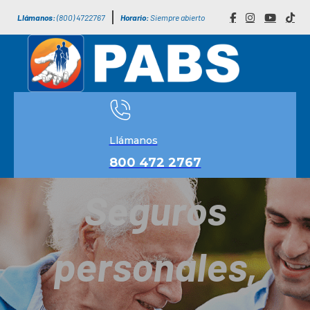
Llámanos:
(800) 4722767
Horario:
Siempre abierto
Llámanos
800 472 2767
Seguros
personales,