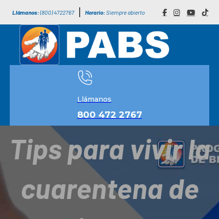
Llámanos:
(800) 4722767
Horario:
Siempre abierto
Llámanos
800 472 2767
Tips para vivir la
cuarentena de