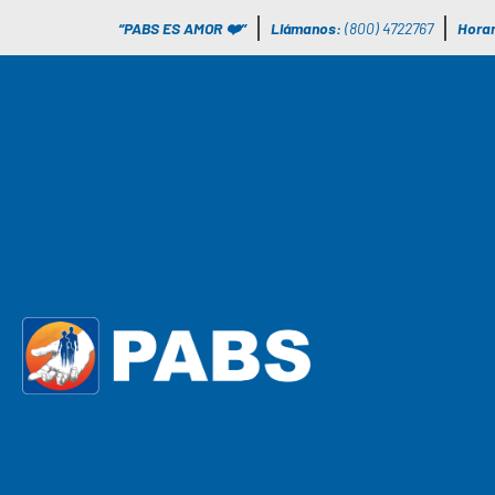
“PABS ES AMOR ❤️”
Llámanos:
(800) 4722767
Horar