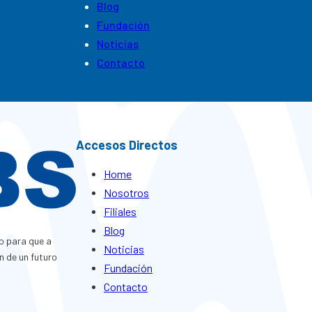
Blog
Fundación
Noticias
Contacto
Accesos Directos
Home
Nosotros
Filiales
Blog
o para que a
Noticias
n de un futuro
Fundación
Contacto