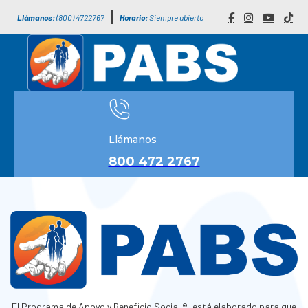
Llámanos:
(800) 4722767
Horario:
Siempre abierto
Llámanos
800 472 2767
El Programa de Apoyo y Beneficio Social ®, está elaborado para que