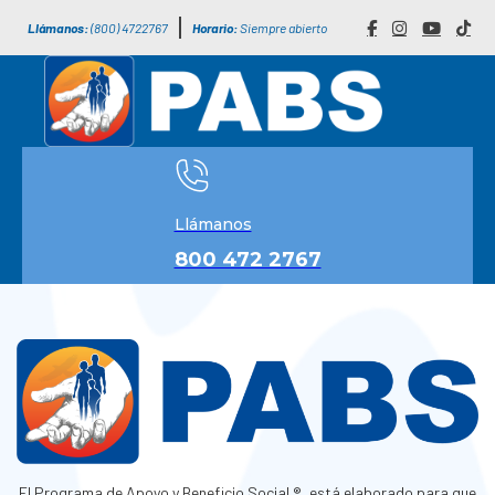
Llámanos:
(800) 4722767
Horario:
Siempre abierto
Llámanos
800 472 2767
El Programa de Apoyo y Beneficio Social ®, está elaborado para que