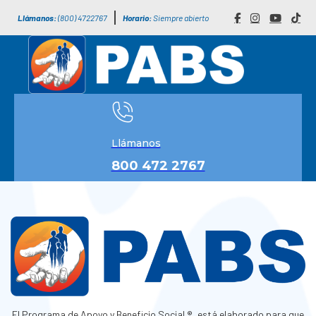
Llámanos:
(800) 4722767
Horario:
Siempre abierto
Llámanos
800 472 2767
El Programa de Apoyo y Beneficio Social ®, está elaborado para que