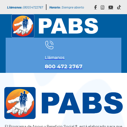
Llámanos:
(800) 4722767
Horario:
Siempre abierto
Llámanos
800 472 2767
El Programa de Apoyo y Beneficio Social ®, está elaborado para que