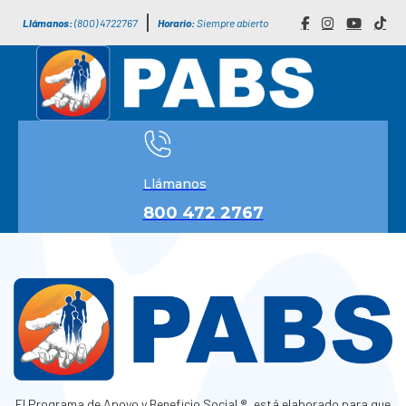
Llámanos:
(800) 4722767
Horario:
Siempre abierto
Llámanos
800 472 2767
El Programa de Apoyo y Beneficio Social ®, está elaborado para que