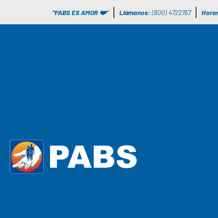
“PABS ES AMOR ❤️”
Llámanos:
(800) 4722767
Horar