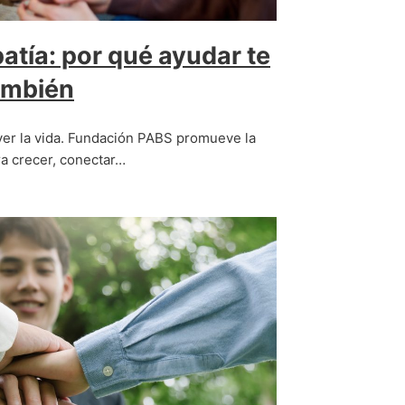
patía: por qué ayudar te
también
ver la vida. Fundación PABS promueve la
a crecer, conectar…