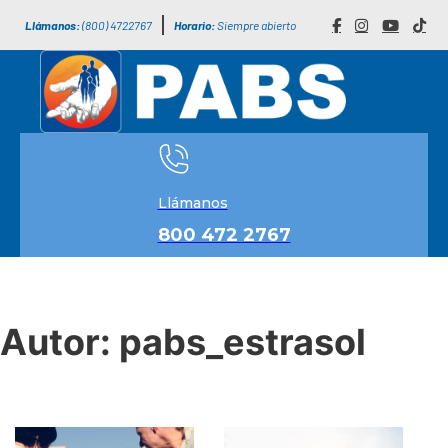
Llámanos:
(800) 4722767
Horario:
Siempre abierto
Llámanos
800 472 2767
Autor:
pabs_estrasol