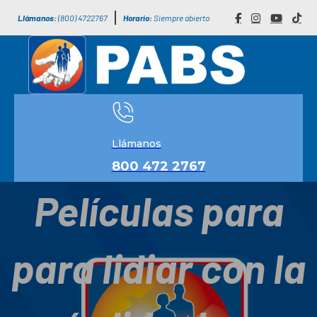
Llámanos:
(800) 4722767
Horario:
Siempre abierto
Llámanos
800 472 2767
Películas para
para lidiar con la