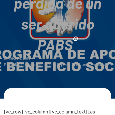
pérdida de un
ser querido
®
PABS
Inicio
/
Duelo
/
Películas para para lidiar con la pérdida de un ser querido
[vc_row][vc_column][vc_column_text]
Las