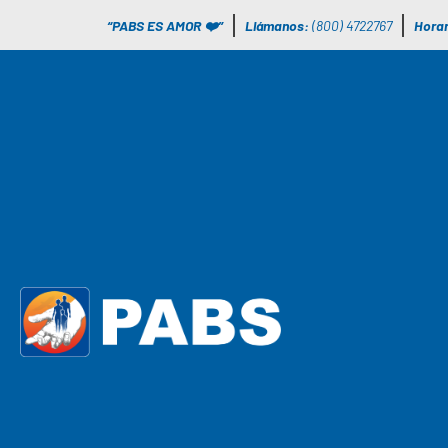
“PABS ES AMOR ❤️”
Llámanos:
(800) 4722767
Horar