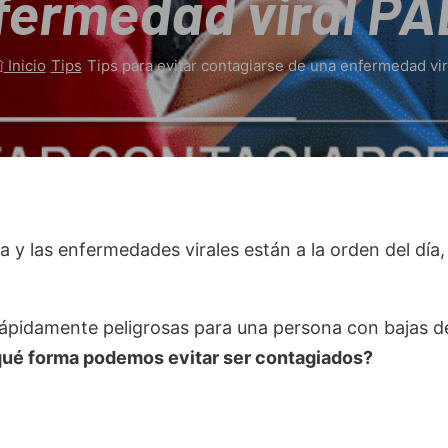
fermedad viral P
Inicio
/
Tips
/
Tips para evitar contagiarse de una enfermedad vir
y las enfermedades virales están a la orden del día
rápidamente peligrosas para una persona con bajas d
ué forma podemos evitar ser contagiados?