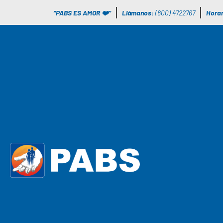
“PABS ES AMOR ❤️”
Llámanos:
(800) 4722767
Horar