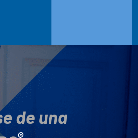
se de una
®