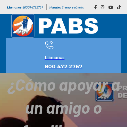
Llámanos:
(800) 4722767
Horario:
Siempre abierto
Llámanos
800 472 2767
¿Cómo apoyar a
un amigo o