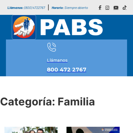
Llámanos:
(800) 4722767
Horario:
Siempre abierto
Llámanos
800 472 2767
Categoría:
Familia