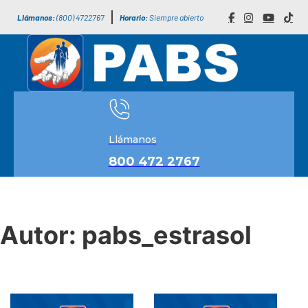
Llámanos:
(800) 4722767
Horario:
Siempre abierto
Llámanos
800 472 2767
Autor:
pabs_estrasol